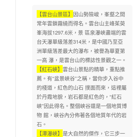
【雲台山景區】
因山勢險峻，峯壑之間
常年雲鎖霧繞而得名。雲台山主峰茱萸
峯海拔1297.6米，景 區泉瀑峽盡端的雲
台天瀑單級落差314米，是中國乃至亞
洲單級落差最大的瀑布，被譽為華夏第
一高 瀑，是雲台山的標誌性景觀之一。
【紅石峽】
雲台山景點的精華，重點推
薦。有“盆景峽谷”之稱，當你步入谷中
的棧道，紅色的山石 撲面而來，這裡屬
於丹霞地貌，岩石都是紅色的，“紅石
峽”因此得名。整個峽谷還是一個地質博
物 館，峽谷內分佈著各個地質年代的岩
石。
【潭瀑峽】
是大自然的傑作，它三步一