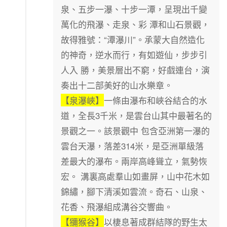
泉、五步一瀑、十步一潭，呈現出千變
萬化的飛瀑、走泉、彩 潭和山石景觀，
故得雅號：“潭瀑川”。承蒙大自然造化
的神奇，逆水而行，有如遊仙，步步引
人入 勝，美景層出不窮，好戲連台，演
奏出十二部美好的山水樂章。
【泉瀑峽】
一條由瀑布和峽谷結合的水
道，全長3千米，是雲台山其中最著名的
景觀之一。該景觀中 包含亞洲第一瀑的
雲台天瀑，落差314米，是亞洲單級落
差最大的瀑布。兩岸高峰聳立，氣勢恢
宏。 溝裏高處羣山如畫屏，山中花木如
錦繡，腳下清溪如雲流。奇石、山泉、
花香、飛瀑組成溝谷交響曲。
【獼猴谷】
以棲息著成群結隊的野生太