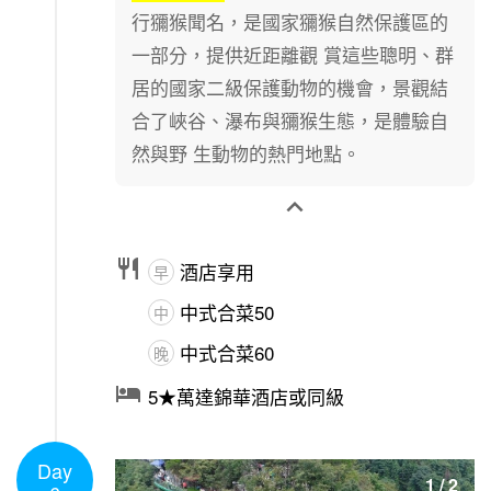
行獼猴聞名，是國家獼猴自然保護區的
一部分，提供近距離觀 賞這些聰明、群
居的國家二級保護動物的機會，景觀結
合了峽谷、瀑布與獼猴生態，是體驗自
然與野 生動物的熱門地點。


酒店享用
早
中式合菜50
中
中式合菜60
晚

5★萬達錦華酒店或同級
Day
1
/
2