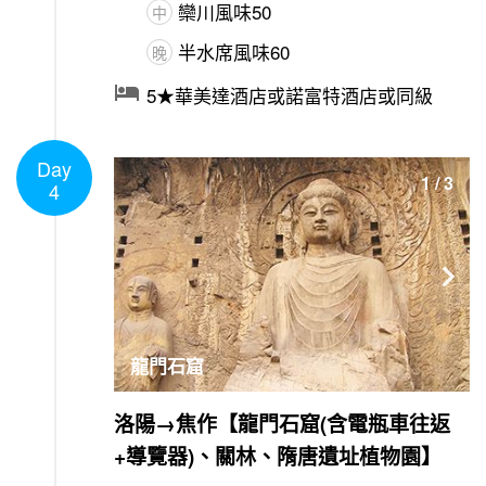
欒川風味50
中
半水席風味60
晚

5★華美達酒店或諾富特酒店或同級
Day
1
/
3
4

龍門石窟
洛陽→焦作【龍門石窟(含電瓶車往返
+導覽器)、關林、隋唐遺址植物園】