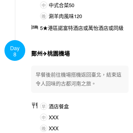
中式合菜50
中
涮羊肉風味120
晚

5★港區諾富特酒店或萬怡酒店或同級
Day
1
/
1
鄭州✈桃園機場
8
早餐後前往機場搭機返回臺北，結束這
令人回味的古都河南之旅。

酒店餐盒
早
XXX
中
XXX
晚