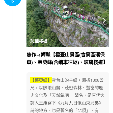
6

玻璃棧道
焦作→輝縣【雲臺山景區(含景區環保
車)、茱萸峰(含纜車往返)、玻璃棧道】
【茱萸峰】
雲台山的主峰，海拔1308公
尺，以險峻山勢、茂密森林、豐富的歷
史文化及「天然氧吧」 聞名，是唐代大
詩人王維寫下《九月九日憶山東兄弟》
詩的地方，也是著名的「北頂」，有