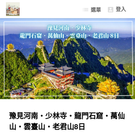
登入
list
選單

中國大陸
歐洲
日本
護照/台胞證辦理
豫見河南‧少林寺‧龍門石窟‧萬仙
山‧雲臺山‧老君山8日