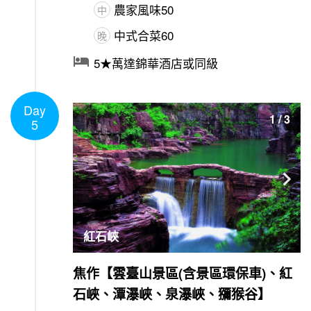
農家風味50
中
中式合菜60
晚

5★萬達錦華酒店或同級
Day
1
/
3
5

紅石峽
焦作【雲臺山景區(含景區環保車)、紅
石峽、潭瀑峽、泉瀑峽、獼猴谷】