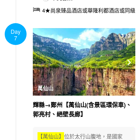

4★尚泉臻品酒店或華隆利都酒店或同級
Day
1
/
3
7

萬仙山
輝縣→鄭州【萬仙山(含景區環保車)、
郭亮村、絕壁長廊】
【萬仙山】
位於太行山腹地，是國家