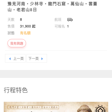
豫見河南‧少林寺‧龍門石窟‧萬仙山‧雲臺
山‧老君山8日
8
airport_shuttle
31,900 起
1
有名額
我有興趣
arrow_left
arrow_right
上一頁
下一頁
行程特色