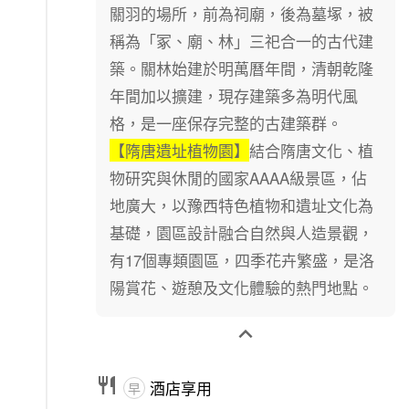
關羽的場所，前為祠廟，後為墓塚，被
稱為「冢、廟、林」三祀合一的古代建
築。關林始建於明萬曆年間，清朝乾隆
年間加以擴建，現存建築多為明代風
格，是一座保存完整的古建築群。
【隋唐遺址植物園】
結合隋唐文化、植
物研究與休閒的國家
AAAA
級景區，佔
地廣大，以豫西特色植物和遺址文化為
基礎，園區設計融合自然與人造景觀，
有
17
個專類園區，四季花卉繁盛，是洛
陽賞花、遊憩及文化體驗的熱門地點。


酒店享用
早