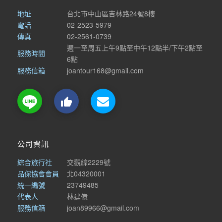
地址
台北市中山區吉林路24號8樓
電話
02-2523-5979
傳真
02-2561-0739
週一至周五上午9點至中午12點半/下午2點至
服務時間
6點
服務信箱
joantour168@gmail.com

公司資訊
綜合旅行社
交觀綜2229號
品保協會會員
北04320001
統一編號
23749485
代表人
林建億
服務信箱
joan89966@gmail.com