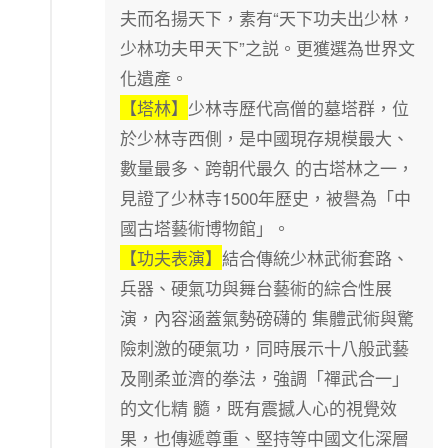
夫而名揚天下，素有“天下功夫出少林，
少林功夫甲天下”之説。更獲選為世界文
化遺產。
【塔林】
少林寺歷代高僧的墓塔群，位
於少林寺西側，是中國現存規模最大、
數量最多、跨朝代最久 的古塔林之一，
見證了少林寺1500年歷史，被譽為「中
國古塔藝術博物館」。
【功夫表演】
結合傳統少林武術套路、
兵器、硬氣功與舞台藝術的綜合性展
演，內容涵蓋氣勢磅礴的 集體武術與驚
險刺激的硬氣功，同時展示十八般武藝
及剛柔並濟的拳法，強調「禪武合一」
的文化精 髓，既有震撼人心的視覺效
果，也傳遞尊重、堅持等中國文化深層