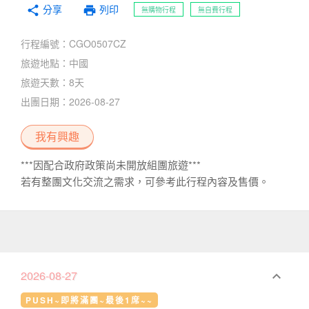
分享
print
share
列印
無購物行程
無自費行程
行程編號：CGO0507CZ
旅遊地點：中國
旅遊天數：8天
出團日期：2026-08-27
我有興趣
***因配合政府政策尚未開放組團旅遊***
若有整團文化交流之需求，可參考此行程內容及售價。
2026-08-27
keyboard_arrow_down
PUSH~即將滿團~最後1席~~