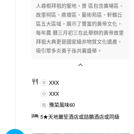
人尋根拜祖的聖地，景 區包含廣場區、
故里祠區、鼎壇區、藝術苑區、軒轅丘
區五大區域，展示了豐富的黃帝文化，
每年農 曆三月初三在此舉辦的黃帝故里
拜祖大典更是國家級非物質文化遺產，
吸引眾多炎黃子孫共襄盛舉。


XXX
早
XXX
中
豫菜風味60
晚

5★天地麗笙酒店或喆鵬酒店或同級