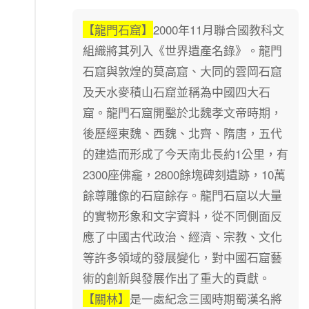
【龍門石窟】
2000
年
11
月聯合國教科文
組織將其列入《世界遺產名錄》。龍門
石窟與敦煌的莫高窟、大同的雲岡石窟
及天水麥積山石窟並稱為中國四大石
窟。龍門石窟開鑿於北魏孝文帝時期，
後歷經東魏、西魏、北齊、隋唐，五代
的建造而形成了今天南北長約
1
公里，有
2300
座佛龕，
2800
餘塊碑刻遺跡，
10
萬
餘尊雕像的石窟餘存。龍門石窟以大量
的實物形象和文字資料，從不同側面反
應了中國古代政治、經濟、宗教、文化
等許多領域的發展變化，對中國石窟藝
術的創新與發展作出了重大的貢獻。
【關林】
是一處紀念三國時期蜀漢名將