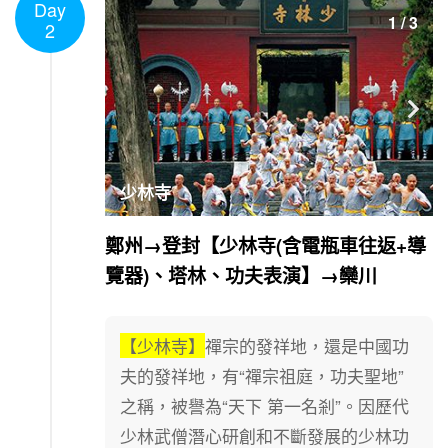
Day
1
/
3
2

少林寺
鄭州→登封【少林寺(含電瓶車往返+導
覽器)、塔林、功夫表演】→欒川
【少林寺】
禪宗的發祥地，還是中國功
夫的發祥地，有“禪宗祖庭，功夫聖地”
之稱，被譽為“天下 第一名剎”。因歷代
少林武僧潛心研創和不斷發展的少林功