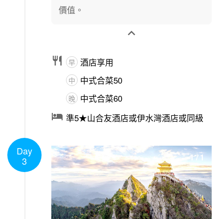
價值。


酒店享用
早
中式合菜50
中
中式合菜60
晚

準5★山合友酒店或伊水灣酒店或同級
Day
1
/
1
3