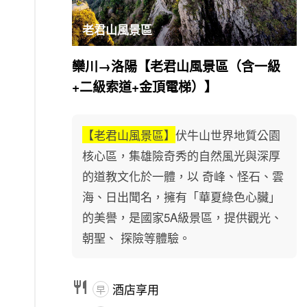
老君山風景區
欒川→洛陽【老君山風景區（含一級
+二級索道+金頂電梯）】
【老君山風景區】
伏牛山世界地質公園
核心區，集雄險奇秀的自然風光與深厚
的道教文化於一體，以 奇峰、怪石、雲
海、日出聞名，擁有「華夏綠色心臟」
的美譽，是國家5A級景區，提供觀光、
朝聖、 探險等體驗。

酒店享用
早