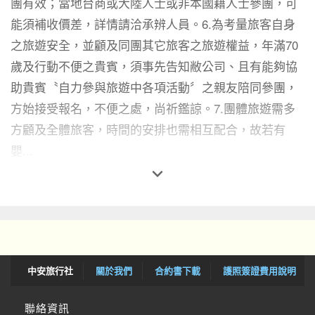
團有效；當地台商或大陸人士或非本國籍人士參團，可
能須補收價差，詳情請洽承辨人員。6.為考量旅客自身
之旅遊安全，並顧及同團其它旅客之旅遊權益，年滿70
歲及行動不便之貴賓，須事先告知敝公司、且有能夠協
助貴賓〝自力參與旅遊中各項活動〞之親友陪同參團，
方始接受報名，不便之處，尚祈鑑諒。7.團體旅遊需多
方顧及全體旅客，時間的安排也需相互配合，故若有
嬰...

中安旅行社
關於我們
合約書下載
護照簽證費用說明
聯絡資訊