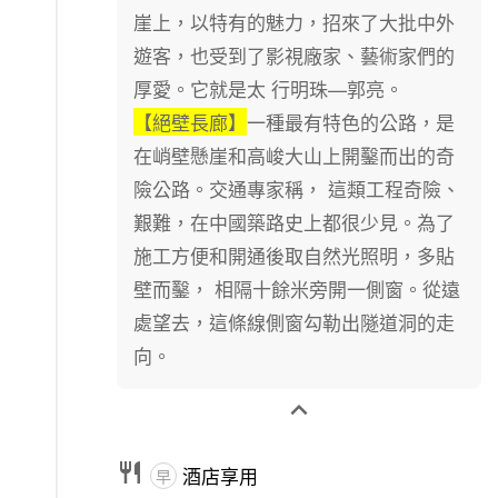
崖上，以特有的魅力，招來了大批中外
遊客，也受到了影視廠家、藝術家們的
厚愛。它就是太 行明珠—郭亮。
【絕壁長廊】
一種最有特色的公路，是
在峭壁懸崖和高峻大山上開鑿而出的奇
險公路。交通專家稱， 這類工程奇險、
艱難，在中國築路史上都很少見。為了
施工方便和開通後取自然光照明，多貼
壁而鑿， 相隔十餘米旁開一側窗。從遠
處望去，這條線側窗勾勒出隧道洞的走
向。


酒店享用
早