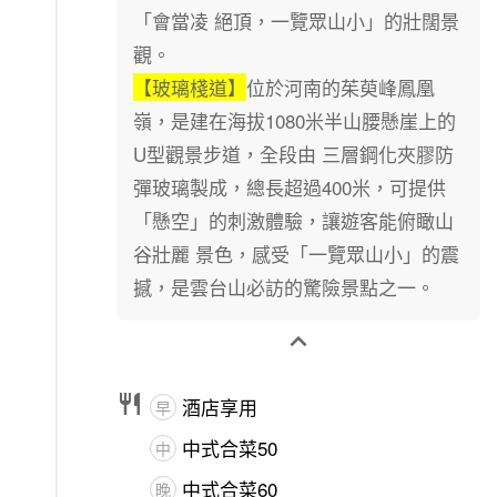
「會當凌 絕頂，一覽眾山小」的壯闊景
觀。
【玻璃棧道】
位於河南的茱萸峰鳳凰
嶺，是建在海拔1080米半山腰懸崖上的
U型觀景步道，全段由 三層鋼化夾膠防
彈玻璃製成，總長超過400米，可提供
「懸空」的刺激體驗，讓遊客能俯瞰山
谷壯麗 景色，感受「一覽眾山小」的震
撼，是雲台山必訪的驚險景點之一。


酒店享用
早
中式合菜50
中
中式合菜60
晚