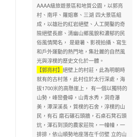
AAAA級旅遊景區和地質公園，以郭亮
村、南坪、羅姐寨、三湖 四大景區組
成，以雄壯的紅岩絕壁、人工開鑿的奇
險絕壁長廊、清幽山鄉風貌和濃郁的民
俗風情聞名， 是避暑、影視拍攝、寫生
和戶外運動的熱門地，集壯麗的自然風
光與淳樸的歷史文化於一體。
【郭亮村】
絕壁上的村莊，此為明朝時
就有的古村落，此村位於太行深處，海
拔1700米的高懸崖上， 有一個以獨特的
山勢，峰巒疊嶂，山青水秀，洞奇瀑
美，潭深溪長，質樸的石舍，淳樸的山
民，有石 磨石碾石頭牆，石桌石凳石頭
炕，渾石到頂的農家莊院，一幢幢，一
排排，依山順勢地座落在千仞壁 立的山