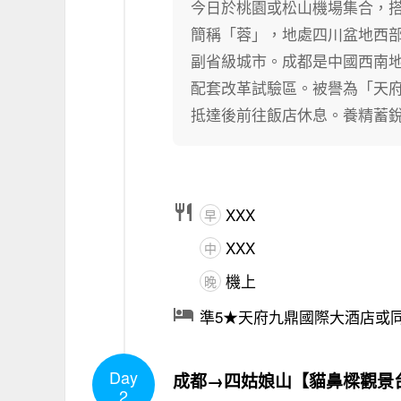
今日於桃園或松山機場集合，
簡稱「蓉」，地處四川盆地西
副省級城市。成都是中國西南
配套改革試驗區。被譽為「天
抵達後前往飯店休息。養精蓄

XXX
早
XXX
中
機上
晚

準5★天府九鼎國際大酒店或
Day
成都→四姑娘山【貓鼻樑觀景台
2