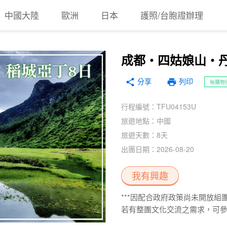
中國大陸
歐洲
日本
護照/台胞證辦理
成都‧四姑娘山‧
分享
print
share
列印
無購物
行程編號：TFU04153U
旅遊地點：中國
旅遊天數：8天
出團日期：2026-08-20
我有興趣
***因配合政府政策尚未開放組團
若有整團文化交流之需求，可