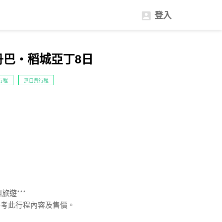
登入

丹巴‧稻城亞丁8日
行程
無自費行程
旅遊***
參考此行程內容及售價。