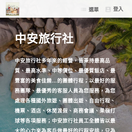
登入
list
選單

中國大陸
歐洲
中安旅行社
日本
護照/台胞證辦理
中安旅行社多年來的經營，皆秉持最高品
質、最高水準、中等價位、最優質飯店、最
豐富的美食佳餚…的團體行程；以最好的服
務團隊、最優秀的客服人員為您服務，為您
處理各種國外旅遊、團體出遊、自由行程、
機票、酒店、休閒渡假、商務會議、果嶺打
球等各項服務；中安旅行社員工全體皆以最
大的心力來為客戶做最好的行程安排，只為