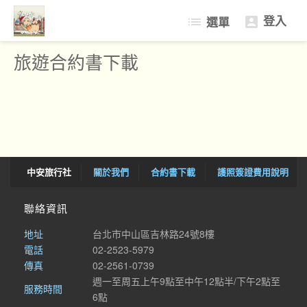
登入
list
選單

中國大陸
旅遊合約書下載
歐洲
日本
護照/台胞證辦理
中安旅行社
關於我們
合約書下載
護照簽證費用說明
聯絡資訊
地址
台北市中山區吉林路24號8樓
電話
02-2523-5979
傳真
02-2561-0739
週一至周五上午9點至中午12點半/下午2點至
服務時間
6點